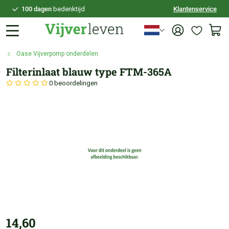
100 dagen
bedenktijd
Klantenservice
Veilig
achteraf betalen
Persoonlijk
advies
Oase Vijverpomp onderdelen
Filterinlaat blauw type FTM-365A
0 beoordelingen
14,60