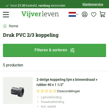
Klantenservice
Voor
21:30
besteld,
vandaag
verzonden
100 dagen
bedenktijd
Veilig
achteraf betalen
Home
Persoonlijk
advies
Druk PVC 2/3 koppeling
Filteren & sorteren
5 producten
2-delige koppeling lijm x binnendraad +
rubber 40 x 1 1/2''
0 beoordelingen
Lijmverbinding
Draadverbinding
Incl. wartel