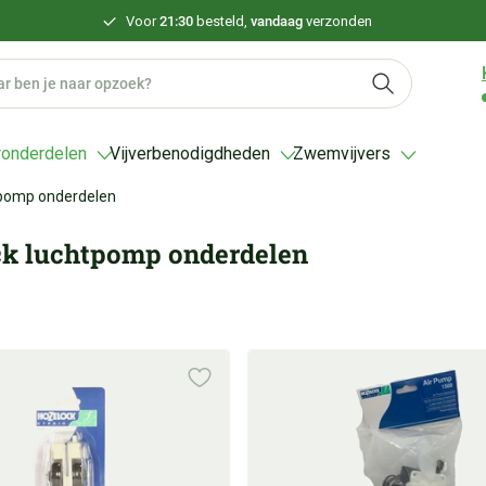
Voor
21:30
besteld,
vandaag
verzonden
ronderdelen
Vijverbenodigdheden
Zwemvijvers
tpomp onderdelen
k luchtpomp onderdelen