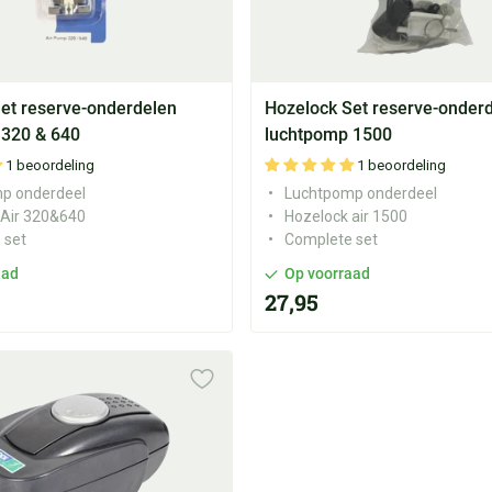
et reserve-onderdelen
Hozelock Set reserve-onder
 320 & 640
luchtpomp 1500
1 beoordeling
1 beoordeling
p onderdeel
Luchtpomp onderdeel
 Air 320&640
Hozelock air 1500
 set
Complete set
aad
Op voorraad
27,95