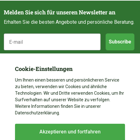
Melden Sie sich für unseren Newsletter an
Erhalten Sie die besten Angebote und persönliche Beratung.
E-mail
Subscribe
Kundendienst
Cookie-Einstellungen
Kategorien
Um Ihnen einen besseren und persönlicheren Service
Über uns
zu bieten, verwenden wir Cookies und ähnliche
Kontakt
Technologien. Wir und Dritte verwenden Cookies, um Ihr
Folgen Sie uns
Teichbau
Surfverhalten auf unserer Website zu verfolgen.
Zahlen
Weitere Informationen finden Sie in unserer
Teichdekoration
Kontakt
Facebook
Datenschutzerklärung.
Liefern
Teichpflege
Instagram
+31 528 204 023
Garantie und Reparatur
Akzeptieren und fortfahren
Teichteile
+31 528 204 023
YouTube