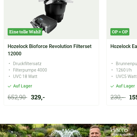
Eine tolle Wahl!
OP = OP
Hozelock Bioforce Revolution Filterset
Hozelock Ea
12000
Druckfiltersatz
Brunnenp
Filterpumpe 4000
1260 l/h
UVC 18 Watt
UVC5 Watt
Auf Lager
Auf Lager
652,90
329,-
230,-
15