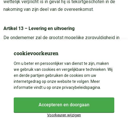
wettelijk verplicht is in geval hij is tekortgeschoten in de
nakoming van zijn deel van de overeenkomst.
Artikel 13 – Levering en uitvoering
De ondernemer zal de grootst mogelijke zorgvuldigheid in
acht nemen bij het in ontvangst nemen en bij de uitvoering
cookievoorkeuren
van bestellingen van producten en bij de beoordeling van
aanvragen tot verlening van diensten.
Om u beter en persoonlijker van dienst te zijn, maken
Als plaats van levering geldt het adres dat de consument
we gebruik van cookies en vergelijkbare technieken. Wij
en derde partijen gebruiken de cookies om uw
aan de ondernemer kenbaar heeft gemaakt.
internetgedrag op onze website te volgen. Meer
Met inachtneming van hetgeen hierover in artikel 4 van deze
informatie vindt u op onze privacybeleidspagina.
algemene voorwaarden is vermeld, zal de ondernemer
geaccepteerde bestellingen met bekwame spoed doch
Accepteren en doorgaan
uiterlijk binnen 30 dagen uitvoeren, tenzij een andere
leveringstermijn is overeengekomen. Indien de bezorging
Voorkeuren wijzigen
vertraging ondervindt, of indien een bestelling niet dan wel