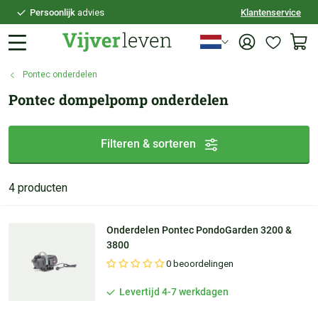
Persoonlijk
advies
Klantenservice
Voor
21:30
besteld,
vandaag
verzonden
100 dagen
bedenktijd
Pontec onderdelen
Veilig
achteraf betalen
Pontec dompelpomp onderdelen
Persoonlijk
advies
Filteren & sorteren
4 producten
Onderdelen Pontec PondoGarden 3200 &
3800
0 beoordelingen
Levertijd 4-7 werkdagen