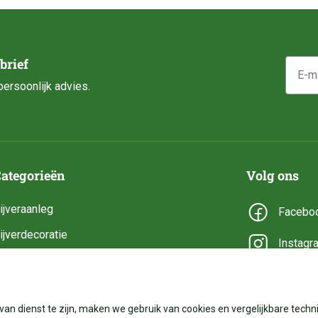
E-mail
brief
ersoonlijk advies.
ategorieën
Volg ons
ijveraanleg
Facebo
ijverdecoratie
Instagr
ijveronderhoud
YouTub
ijveronderdelen
van dienst te zijn, maken we gebruik van cookies en vergelijkbare techni
ijverbenodigdheden