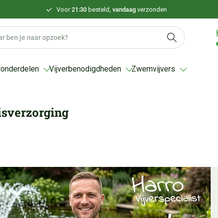
Voor
21:30
besteld,
vandaag
verzonden
ronderdelen
Vijverbenodigdheden
Zwemvijvers
isverzorging