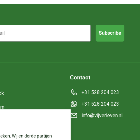
Subscribe
Contact
+31 528 204 023
ok
+31 528 204 023
am
info@vijverleven.nl
e
eken. Wij en derde partijen