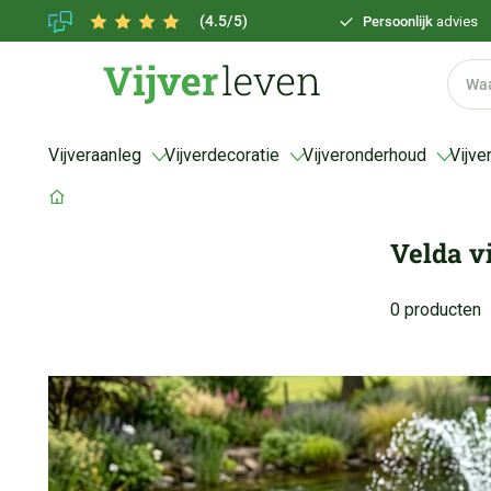
(4.5/5)
Persoonlijk
advies
Vijveraanleg
Vijverdecoratie
Vijveronderhoud
Vijve
Velda v
0 producten