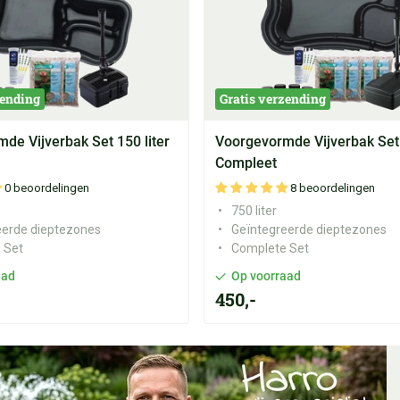
zending
Gratis verzending
de Vijverbak Set 150 liter
Voorgevormde Vijverbak Set 
Compleet
0 beoordelingen
8 beoordelingen
750 liter
eerde dieptezones
Geïntegreerde dieptezones
 Set
Complete Set
aad
Op voorraad
450,-