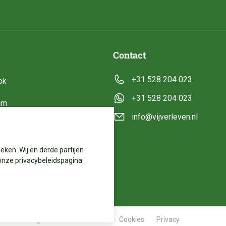
Contact
+31 528 204 023
ok
+31 528 204 023
am
info@vijverleven.nl
e
eken. Wij en derde partijen
onze privacybeleidspagina.
Algemene voorwaarden
Cookies
Privacy