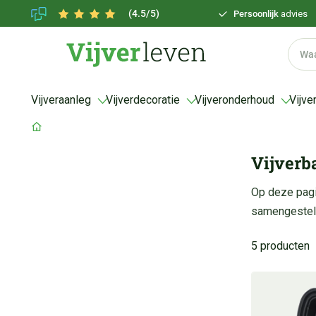
(4.5/5)
Persoonlijk
advies
Vijveraanleg
Vijverdecoratie
Vijveronderhoud
Vijve
Vijverb
Op deze pagin
samengestelde
5 producten