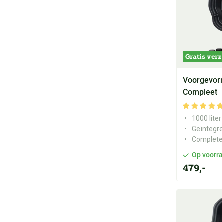
Gratis ver
Voorgevorm
Compleet
1000 liter
Geïntegr
Complete
Op voorr
479,-