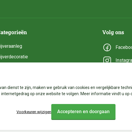
ategorieën
Volg ons
ijveraanleg
Facebo
ijverdecoratie
Instagr
ijveronderhoud
YouTub
ijveronderdelen
van dienst te zijn, maken we gebruik van cookies en vergelijkbare techni
ijverbenodigdheden
internetgedrag op onze website te volgen. Meer informatie vindt u op 
Accepteren en doorgaan
Voorkeuren wijzigen