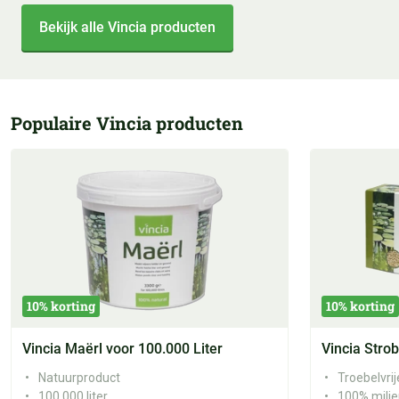
Bekijk alle Vincia producten
Populaire Vincia producten
10% korting
10% korting
Vincia Maërl voor 100.000 Liter
Vincia Strob
Natuurproduct
Troebelvrij
100.000 liter
100% milie