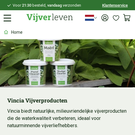
Voor
21:30
besteld,
vandaag
verzonden
Klantenservice
100 dagen
bedenktijd
Veilig
achteraf betalen
Home
Persoonlijk
advies
Vincia Vijverproducten
Vincia biedt natuurlijke, milieuvriendelijke vijverproducten
die de waterkwaliteit verbeteren, ideaal voor
natuurminnende vijverliefhebbers.