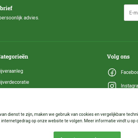
E-mail
brief
ersoonlijk advies.
ategorieën
Volg ons
ijveraanleg
Facebo
ijverdecoratie
Instagr
ijveronderhoud
YouTub
ijveronderdelen
van dienst te zijn, maken we gebruik van cookies en vergelijkbare techni
ijverbenodigdheden
internetgedrag op onze website te volgen. Meer informatie vindt u op 