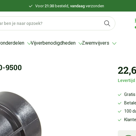
Voor
21:30
besteld,
vandaag
verzonden
ronderdelen
Vijverbenodigdheden
Zwemvijvers
0-9500
22,
Levertij
Gratis
Betale
100 d
Klant