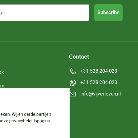
Subscribe
Contact
+31 528 204 023
ok
+31 528 204 023
am
info@vijverleven.nl
e
eken. Wij en derde partijen
onze privacybeleidspagina.