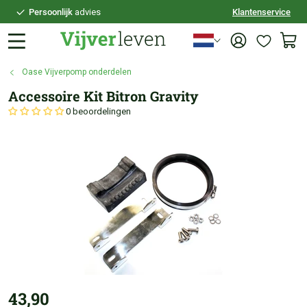
Persoonlijk
advies
Klantenservice
Voor
21:30
besteld,
vandaag
verzonden
100 dagen
bedenktijd
Oase Vijverpomp onderdelen
Veilig
achteraf betalen
Accessoire Kit Bitron Gravity
Persoonlijk
advies
0 beoordelingen
43,90