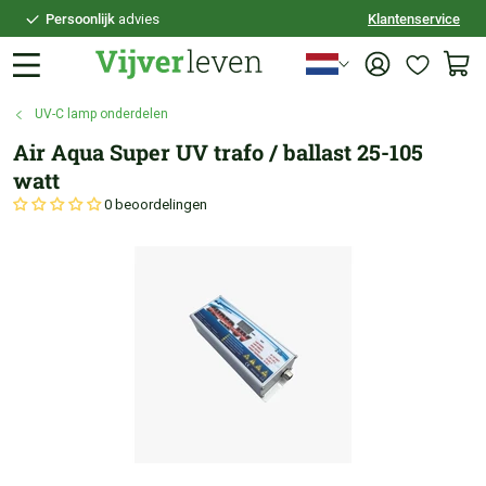
Persoonlijk
advies
Klantenservice
Voor
21:30
besteld,
vandaag
verzonden
100 dagen
bedenktijd
UV-C lamp onderdelen
Veilig
achteraf betalen
Air Aqua Super UV trafo / ballast 25-105
Persoonlijk
advies
watt
0 beoordelingen