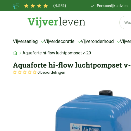
(4.5/5)
Persoonlijk
advies
Vijveraanleg
Vijverdecoratie
Vijveronderhoud
Vijve
Aquaforte hi-flow luchtpompset v-20
Aquaforte hi-flow luchtpompset v
0 beoordelingen