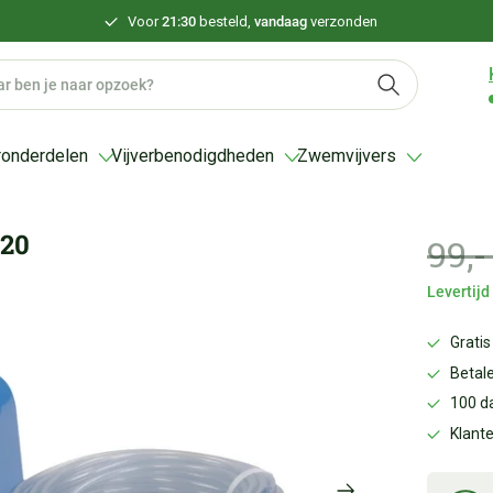
Voor
21:30
besteld,
vandaag
verzonden
ronderdelen
Vijverbenodigdheden
Zwemvijvers
-20
99,
Levertij
Gratis
Betale
100 d
Klant