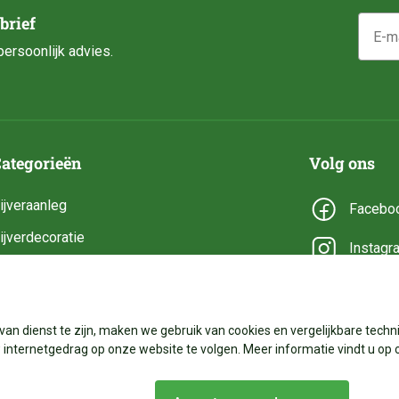
E-mail
brief
ersoonlijk advies.
ategorieën
Volg ons
ijveraanleg
Facebo
ijverdecoratie
Instagr
ijveronderhoud
YouTub
ijveronderdelen
van dienst te zijn, maken we gebruik van cookies en vergelijkbare techni
ijverbenodigdheden
internetgedrag op onze website te volgen. Meer informatie vindt u op 