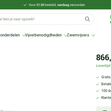
Voor
21:30
besteld,
vandaag
verzonden
ronderdelen
Vijverbenodigdheden
Zwemvijvers
866
Levertij
Gratis
Betale
100 d
Klant