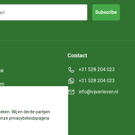
Subscribe
Contact
+31 528 204 023
ok
+31 528 204 023
am
info@vijverleven.nl
e
eken. Wij en derde partijen
onze privacybeleidspagina.