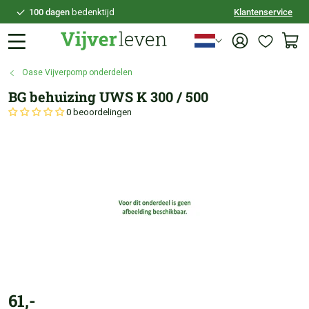
100 dagen
bedenktijd
Klantenservice
Veilig
achteraf betalen
Persoonlijk
advies
Oase Vijverpomp onderdelen
BG behuizing UWS K 300 / 500
0 beoordelingen
61,-