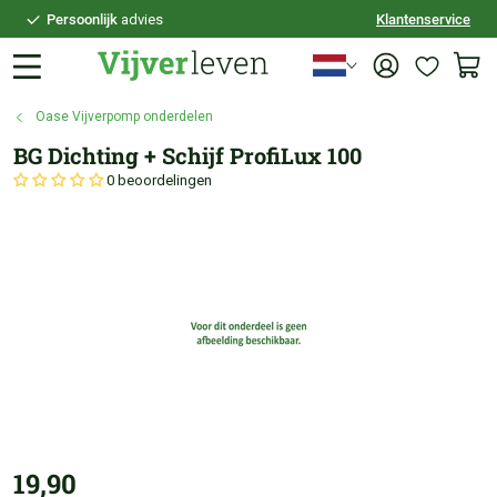
Persoonlijk
advies
Klantenservice
Voor
21:30
besteld,
vandaag
verzonden
100 dagen
bedenktijd
Oase Vijverpomp onderdelen
Veilig
achteraf betalen
BG Dichting + Schijf ProfiLux 100
Persoonlijk
advies
0 beoordelingen
19,90