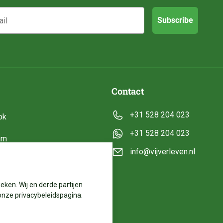
Subscribe
Contact
+31 528 204 023
ok
+31 528 204 023
am
info@vijverleven.nl
e
eken. Wij en derde partijen
onze privacybeleidspagina.