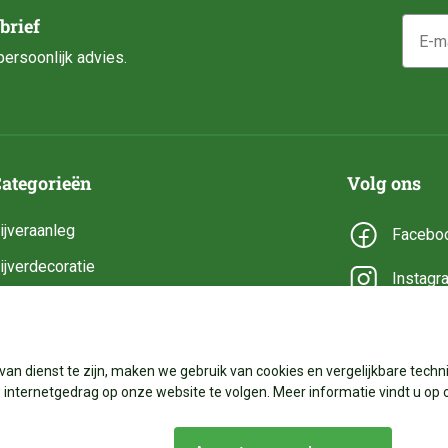
E-mail
brief
ersoonlijk advies.
ategorieën
Volg ons
ijveraanleg
Facebo
ijverdecoratie
Instagr
ijveronderhoud
YouTub
ijveronderdelen
van dienst te zijn, maken we gebruik van cookies en vergelijkbare techni
ijverbenodigdheden
internetgedrag op onze website te volgen. Meer informatie vindt u op 