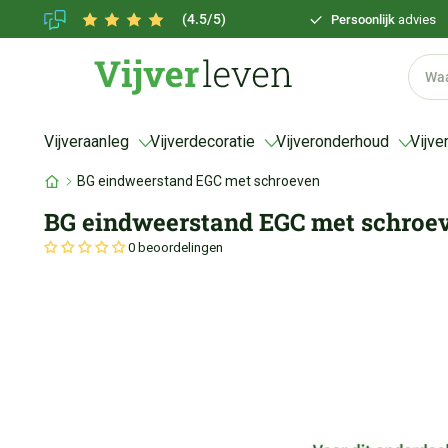
(4.5/5)
Persoonlijk
advies
Vijveraanleg
Vijverdecoratie
Vijveronderhoud
Vijve
BG eindweerstand EGC met schroeven
BG eindweerstand EGC met schroe
0 beoordelingen