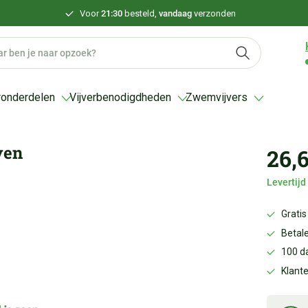
Voor
21:30
besteld,
vandaag
verzonden
ronderdelen
Vijverbenodigdheden
Zwemvijvers
ven
26,
Levertij
Gratis
Betale
100 d
Klant