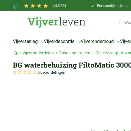
(4.5/5)
Persoonlijk
advies
Vijveraanleg
Vijverdecoratie
Vijveronderhoud
Vijve
Vijveronderdelen
Oase onderdelen
Oase Vijverpomp o
BG waterbehuizing FiltoMatic 3000
0 beoordelingen