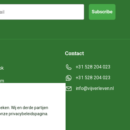
Subscribe
Contact
+31 528 204 023
ok
+31 528 204 023
am
info@vijverleven.nl
e
eken. Wij en derde partijen
onze privacybeleidspagina.