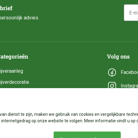
E-mail
brief
ersoonlijk advies.
ategorieën
Volg ons
ijveraanleg
Facebo
ijverdecoratie
Instagr
ijveronderhoud
YouTub
ijveronderdelen
van dienst te zijn, maken we gebruik van cookies en vergelijkbare techni
ijverbenodigdheden
internetgedrag op onze website te volgen. Meer informatie vindt u op 