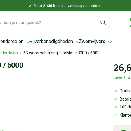
Voor
21:30
besteld,
vandaag
verzonden
ronderdelen
Vijverbenodigdheden
Zwemvijvers
nderdelen
BG waterbehuizing FiltoMatic 3000 / 6000
 / 6000
26,
Levertij
Gratis
Betale
100 d
Klant