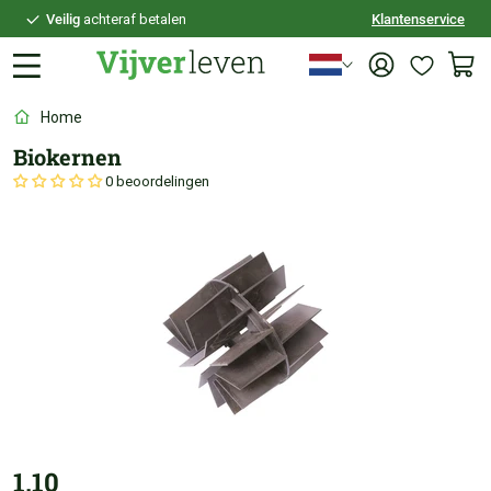
Veilig
achteraf betalen
Klantenservice
Persoonlijk
advies
Home
Biokernen
0 beoordelingen
1,10