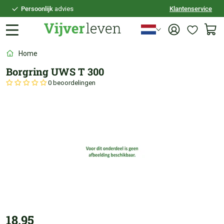
Persoonlijk
advies
Klantenservice
Voor
21:30
besteld,
vandaag
verzonden
100 dagen
bedenktijd
Home
Veilig
achteraf betalen
Borgring UWS T 300
Persoonlijk
advies
0 beoordelingen
18,95