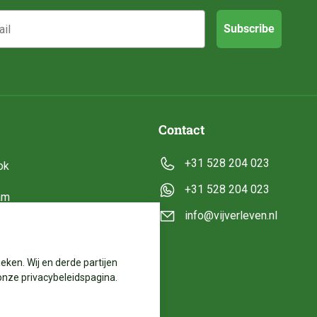
Subscribe
Contact
+31 528 204 023
ok
+31 528 204 023
am
info@vijverleven.nl
e
eken. Wij en derde partijen
onze privacybeleidspagina.