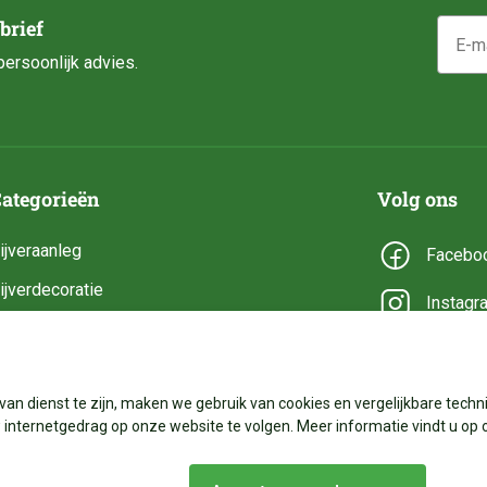
E-mail
brief
ersoonlijk advies.
ategorieën
Volg ons
ijveraanleg
Facebo
ijverdecoratie
Instagr
ijveronderhoud
YouTub
ijveronderdelen
van dienst te zijn, maken we gebruik van cookies en vergelijkbare techni
ijverbenodigdheden
internetgedrag op onze website te volgen. Meer informatie vindt u op 