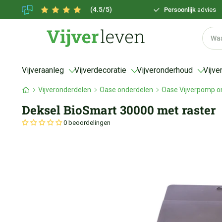
(4.5/5)
Persoonlijk
advies
Vijveraanleg
Vijverdecoratie
Vijveronderhoud
Vijve
Vijveronderdelen
Oase onderdelen
Oase Vijverpomp o
Deksel BioSmart 30000 met raster
0 beoordelingen