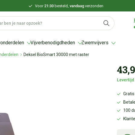
Voor
21:30
besteld,
vandaag
verzonden
ronderdelen
Vijverbenodigdheden
Zwemvijvers
nderdelen
Deksel BioSmart 30000 met raster
43,
Levertij
Gratis
Betale
100 d
Klant