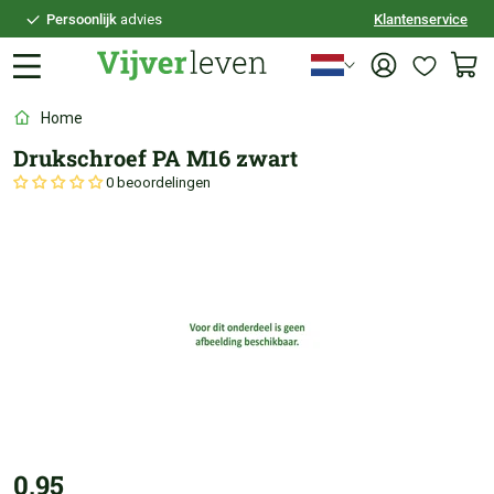
Persoonlijk
advies
Klantenservice
Voor
21:30
besteld,
vandaag
verzonden
100 dagen
bedenktijd
Home
Veilig
achteraf betalen
Drukschroef PA M16 zwart
Persoonlijk
advies
0 beoordelingen
0,95