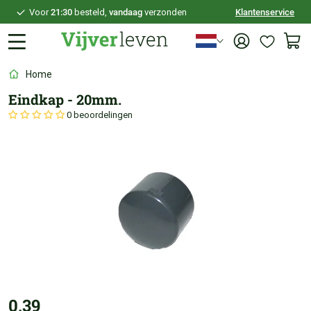
Voor
21:30
besteld,
vandaag
verzonden
Klantenservice
100 dagen
bedenktijd
Veilig
achteraf betalen
Home
Persoonlijk
advies
Eindkap - 20mm.
0 beoordelingen
0,39