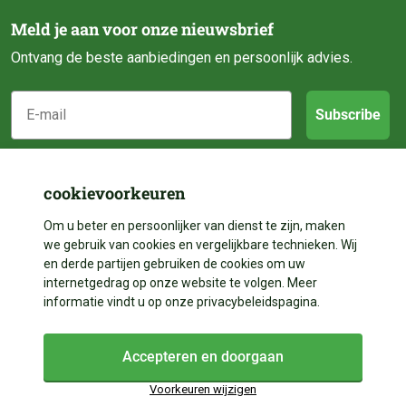
Meld je aan voor onze nieuwsbrief
Ontvang de beste aanbiedingen en persoonlijk advies.
E-mail
Subscribe
Klantenservice
cookievoorkeuren
Categorieën
Over ons
Om u beter en persoonlijker van dienst te zijn, maken
we gebruik van cookies en vergelijkbare technieken. Wij
Contact
en derde partijen gebruiken de cookies om uw
Volg ons
Vijveraanleg
internetgedrag op onze website te volgen. Meer
Betalen
informatie vindt u op onze privacybeleidspagina.
Vijverdecoratie
Contact
Facebook
Bezorgen
Vijveronderhoud
Accepteren en doorgaan
Instagram
+31 528 204 023
Garantie & Reparatie
Vijveronderdelen
Voorkeuren wijzigen
+31 528 204 023
YouTube