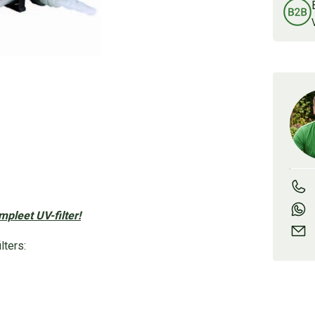
mpleet UV-filter!
lters: