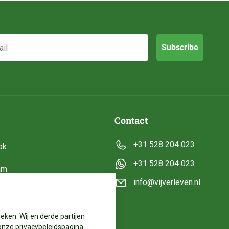
Subscribe
Contact
+31 528 204 023
ok
+31 528 204 023
am
info@vijverleven.nl
e
eken. Wij en derde partijen
onze privacybeleidspagina.