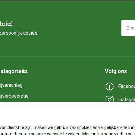
E-mail
brief
ersoonlijk advies.
ategorieën
Volg ons
ijveraanleg
Facebo
ijverdecoratie
Instagr
ijveronderhoud
YouTub
ijveronderdelen
van dienst te zijn, maken we gebruik van cookies en vergelijkbare techni
ijverbenodigdheden
internetgedrag op onze website te volgen. Meer informatie vindt u op 