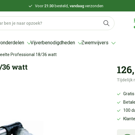
Voor
21:30
besteld,
vandaag
verzonden
ronderdelen
Vijverbenodigdheden
Zwemvijvers
deelte Professional 18/36 watt
/36 watt
126,
Tijdelijk 
Gratis
Betale
100 d
Klant