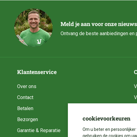
Meld je aan voor onze nieuws
Ontvang de beste aanbiedingen en p
Klantenservice
C
Over ons
V
Contact
V
Betalen
V
cookievoorkeuren
Bezorgen
V
Om u beter en persoonlijker 
Garantie & Reparatie
V
gebruiken de cookies om uw 