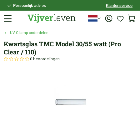
Persoonlijk
advies
Klantenservice
Voor
21:30
besteld,
vandaag
verzonden
100 dagen
bedenktijd
UV-C lamp onderdelen
Veilig
achteraf betalen
Kwartsglas TMC Model 30/55 watt (Pro
Persoonlijk
advies
Clear / 110)
0 beoordelingen