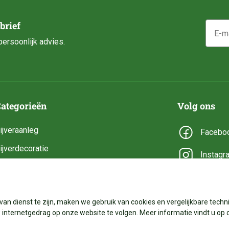
E-mail
brief
ersoonlijk advies.
ategorieën
Volg ons
ijveraanleg
Facebo
ijverdecoratie
Instagr
ijveronderhoud
YouTub
ijveronderdelen
van dienst te zijn, maken we gebruik van cookies en vergelijkbare techni
ijverbenodigdheden
internetgedrag op onze website te volgen. Meer informatie vindt u op 