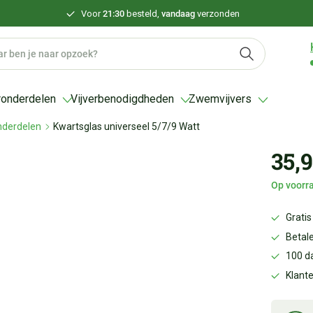
Voor
21:30
besteld,
vandaag
verzonden
ronderdelen
Vijverbenodigdheden
Zwemvijvers
onderdelen
Kwartsglas universeel 5/7/9 Watt
35,
Op voorra
Gratis
Betale
100 d
Klant