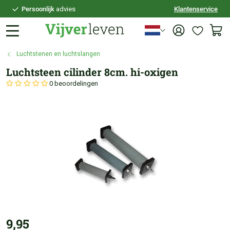
Persoonlijk
advies
Klantenservice
Voor
21:30
besteld,
vandaag
verzonden
100 dagen
bedenktijd
Luchtstenen en luchtslangen
Veilig
achteraf betalen
Luchtsteen cilinder 8cm. hi-oxigen
Persoonlijk
advies
0 beoordelingen
9,95