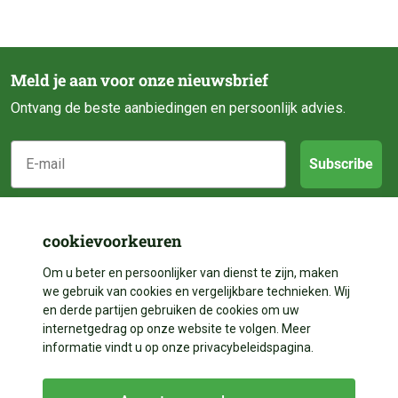
Meld je aan voor onze nieuwsbrief
Ontvang de beste aanbiedingen en persoonlijk advies.
E-mail
Subscribe
Klantenservice
cookievoorkeuren
Categorieën
Over ons
Om u beter en persoonlijker van dienst te zijn, maken
we gebruik van cookies en vergelijkbare technieken. Wij
Contact
en derde partijen gebruiken de cookies om uw
Volg ons
Vijveraanleg
internetgedrag op onze website te volgen. Meer
Betalen
informatie vindt u op onze privacybeleidspagina.
Vijverdecoratie
Contact
Facebook
Bezorgen
Vijveronderhoud