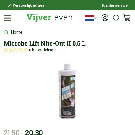
Persoonlijk
advies
Klantenservice
Voor
21:30
besteld,
vandaag
verzonden
100 dagen
bedenktijd
Home
Veilig
achteraf betalen
Microbe Lift Nite-Out II 0,5 L
Persoonlijk
advies
0 beoordelingen
21,50
20,30