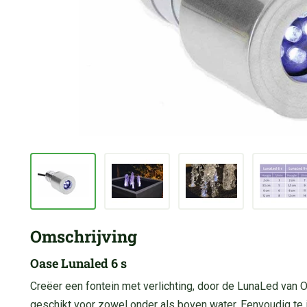
Omschrijving
Oase Lunaled 6 s
Creëer een fontein met verlichting, door de LunaLed van O
geschikt voor zowel onder als boven water. Eenvoudig te i