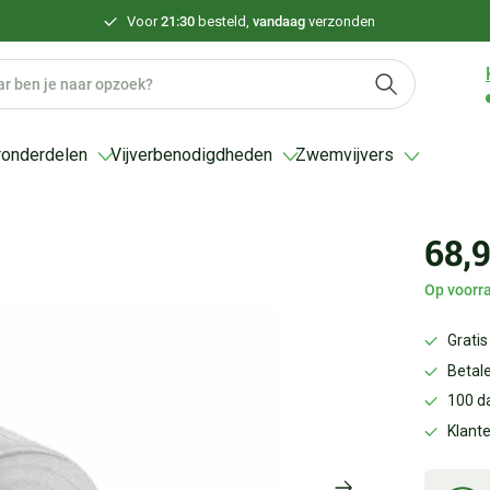
Voor
21:30
besteld,
vandaag
verzonden
ronderdelen
Vijverbenodigdheden
Zwemvijvers
68,
Op voorra
Gratis
Betale
100 d
Klant