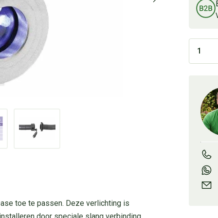
ase toe te passen. Deze verlichting is
nstalleren door speciale slang verbinding.