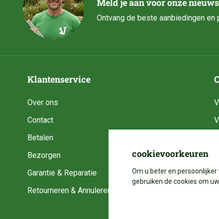
Meld je aan voor onze nieuws
Ontvang de beste aanbiedingen en p
Klantenservice
C
Over ons
V
Contact
V
Betalen
V
cookievoorkeuren
Bezorgen
V
Om u beter en persoonlijker 
Garantie & Reparatie
V
gebruiken de cookies om uw 
Retourneren & Annuleren