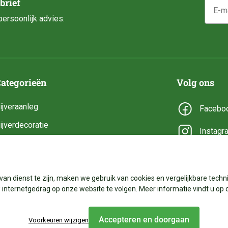
E-mail
brief
ersoonlijk advies.
ategorieën
Volg ons
ijveraanleg
Facebo
ijverdecoratie
Instagr
ijveronderhoud
YouTub
ijveronderdelen
van dienst te zijn, maken we gebruik van cookies en vergelijkbare techni
ijverbenodigdheden
internetgedrag op onze website te volgen. Meer informatie vindt u op 
Accepteren en doorgaan
Voorkeuren wijzigen