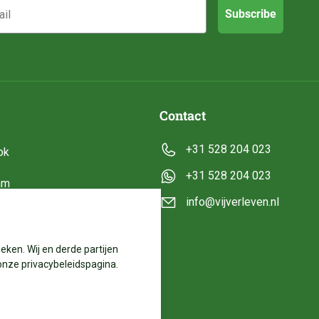
Subscribe
Contact
+31 528 204 023
ok
+31 528 204 023
am
info@vijverleven.nl
e
eken. Wij en derde partijen
onze privacybeleidspagina.