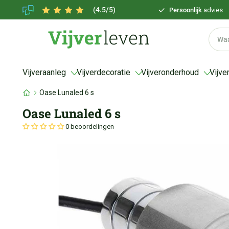
(4.5/5)
Persoonlijk
advies
Vijveraanleg
Vijverdecoratie
Vijveronderhoud
Vijve
Oase Lunaled 6 s
Oase Lunaled 6 s
0 beoordelingen