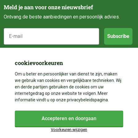
Meld je aan voor onze nieuwsbrief
Ontvang de beste aanbiedingen en persoonlijk advies.
E-mail
Subscribe
Klantenservice
cookievoorkeuren
Categorieën
Over ons
Om u beter en persoonlijker van dienst te zijn, maken
we gebruik van cookies en vergelijkbare technieken. Wij
Contact
en derde partijen gebruiken de cookies om uw
Volg ons
Vijveraanleg
internetgedrag op onze website te volgen. Meer
Betalen
informatie vindt u op onze privacybeleidspagina.
Vijverdecoratie
Contact
Facebook
Bezorgen
Vijveronderhoud
Accepteren en doorgaan
Instagram
+31 528 204 023
Garantie & Reparatie
Vijveronderdelen
Voorkeuren wijzigen
+31 528 204 023
In winkelwagen
YouTube
Retourneren & Annuleren
Algemene voorwaarden
Cookies
Privacy