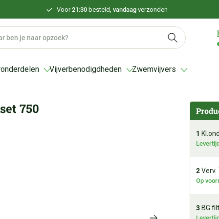
Voor
21:30
besteld,
vandaag
verzonden
ronderdelen
Vijverbenodigdheden
Zwemvijvers
set 750
Produ
1
Kl.ond
Leverti
2
Verv.
Op voor
3
BG fil
Leverti