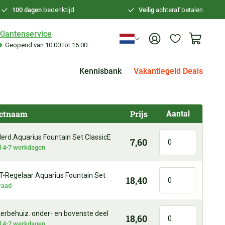
100 dagen
bedenktijd
Veilig
achteraf betalen
Klantenservice
Geopend van 10:00 tot 16:00
Kennisbank
Vakantiegeld Deals
ctnaam
Prijs
Aantal
erd.Aquarius Fountain Set ClassicE
7,60
jd 4-7 werkdagen
 T-Regelaar Aquarius Fountain Set
18,40
raad
terbehuiz. onder- en bovenste deel
18,60
jd 4-7 werkdagen