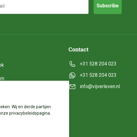
Subscribe
Contact
+31 528 204 023
ok
+31 528 204 023
am
info@vijverleven.nl
e
eken. Wij en derde partijen
onze privacybeleidspagina.