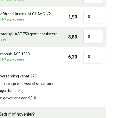
efdraad, kunststof G1 Ax G1/2 I
1,90
jd 4-7 werkdagen
 rotor kpl. ASE 750 gemagnetiseerd
8,80
raad
mphuis ASE 1000
6,30
jd 4-7 werkdagen
 verzending vanaf €75,-
n zoals je wilt, vooraf of achteraf
agen bedenktijd
en geven ons een 9/10
Bedrijf of hovenier?