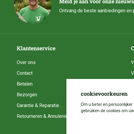
Meld je aan voor onze nieuws
Ontvang de beste aanbiedingen en p
Klantenservice
C
Over ons
V
Contact
V
Betalen
V
cookievoorkeuren
Bezorgen
V
Om u beter en persoonlijker 
Garantie & Reparatie
V
gebruiken de cookies om uw 
Retourneren & Annuleren