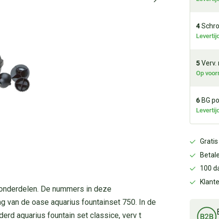
4
Schro
Leverti
5
Verv.
Op voor
6
BG po
Leverti
Gratis
Betale
100 d
Klant
0 onderdelen. De nummers in deze
g van de oase aquarius fountainset 750. In de
derd aquarius fountain set classice, verv t