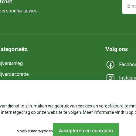
E-mail
brief
ersoonlijk advies.
ategorieën
Volg ons
ijveraanleg
Facebo
ijverdecoratie
Instagr
ijveronderhoud
YouTub
ijveronderdelen
van dienst te zijn, maken we gebruik van cookies en vergelijkbare techni
ijverbenodigdheden
internetgedrag op onze website te volgen. Meer informatie vindt u op 
Accepteren en doorgaan
Voorkeuren wijzigen