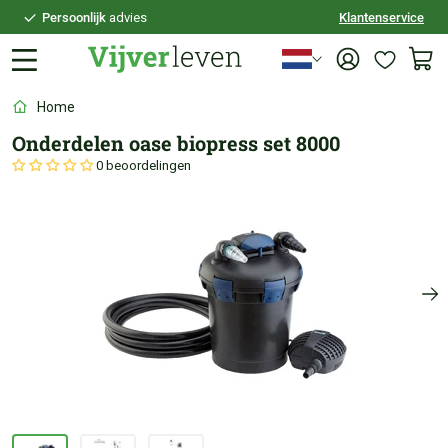
Persoonlijk
advies
Klantenservice
Voor
21:30
besteld,
vandaag
verzonden
100 dagen
bedenktijd
Home
Veilig
achteraf betalen
Onderdelen oase biopress set 8000
Persoonlijk
advies
0 beoordelingen