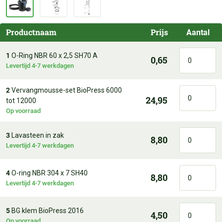
Productnaam
Prijs
Aantal
1
O-Ring NBR 60 x 2,5 SH70 A
0,65
Levertijd 4-7 werkdagen
2
Vervangmousse-set BioPress 6000
24,95
tot 12000
Op voorraad
3
Lavasteen in zak
8,80
Levertijd 4-7 werkdagen
4
O-ring NBR 304 x 7 SH40
8,80
Levertijd 4-7 werkdagen
5
BG klem BioPress 2016
4,50
Op voorraad