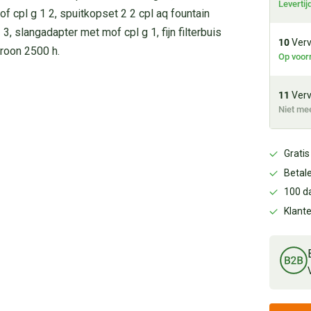
Leverti
f cpl g 1 2, spuitkopset 2 2 cpl aq fountain
3, slangadapter met mof cpl g 1, fijn filterbuis
10
Verv.
hroon 2500 h.
Op voor
11
Verv
Niet me
Gratis
Betale
100 d
Klant