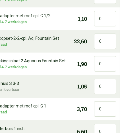
adapter met mof cpl. G 1/2
1,10
jd 4-7 werkdagen
opset-2-2-cpl. Aq. Fountain Set
22,60
raad
ing inlaat 2 Aquarius Fountain Set
1,90
jd 4-7 werkdagen
uis S 3-3
1,05
er leverbaar
adapter met mof cpl. G 1
3,70
raad
lterbuis 1 inch
6,60