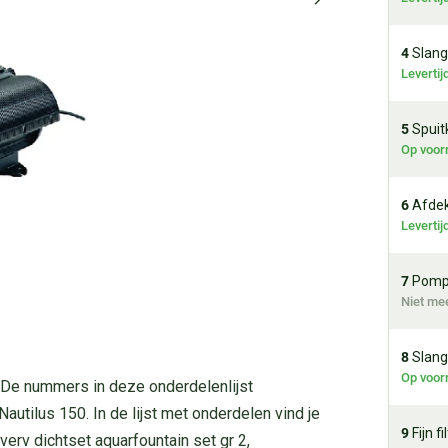
4
Slang
Leverti
5
Spuitk
Op voor
6
Afdekk
Leverti
7
Pomph
Niet me
8
Slang
Op voor
 De nummers in deze onderdelenlijst
tilus 150. In de lijst met onderdelen vind je
9
Fijn fi
verv dichtset aquarfountain set gr 2,