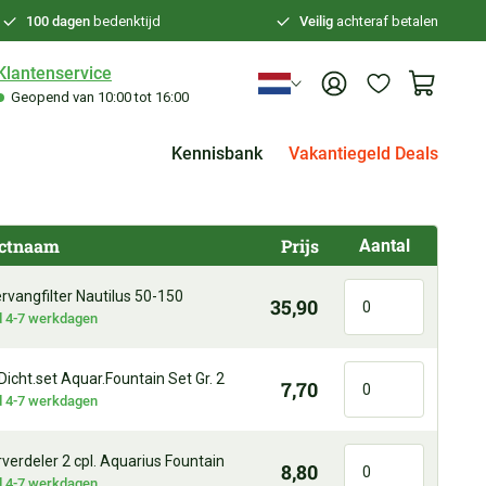
100 dagen
bedenktijd
Veilig
achteraf betalen
Klantenservice
Geopend van 10:00 tot 16:00
Kennisbank
Vakantiegeld Deals
ctnaam
Prijs
Aantal
vangfilter Nautilus 50-150
35,90
jd 4-7 werkdagen
Dicht.set Aquar.Fountain Set Gr. 2
7,70
jd 4-7 werkdagen
erdeler 2 cpl. Aquarius Fountain
8,80
jd 4-7 werkdagen