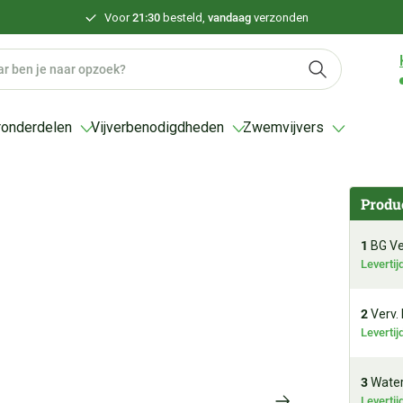
Voor
21:30
besteld,
vandaag
verzonden
ronderdelen
Vijverbenodigdheden
Zwemvijvers
Produ
1
BG Ver
Leverti
2
Verv. 
Leverti
3
Waterv
Leverti