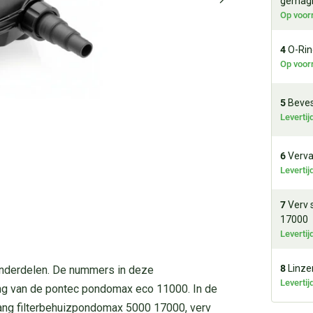
gemag
Op voor
4
O-Rin
Op voor
5
Beves
Leverti
6
Verva
Leverti
7
Verv 
17000
Leverti
8
Linze
nderdelen. De nummers in deze
Leverti
ng van de pontec pondomax eco 11000. In de
vang filterbehuizpondomax 5000 17000, verv