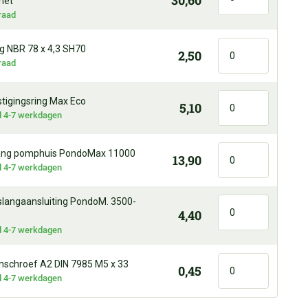
30,60
net
raad
g NBR 78 x 4,3 SH70
2,50
raad
tigingsring Max Eco
5,10
jd 4-7 werkdagen
ng pomphuis PondoMax 11000
13,90
jd 4-7 werkdagen
slangaansluiting PondoM. 3500-
4,40
jd 4-7 werkdagen
nschroef A2 DIN 7985 M5 x 33
0,45
jd 4-7 werkdagen