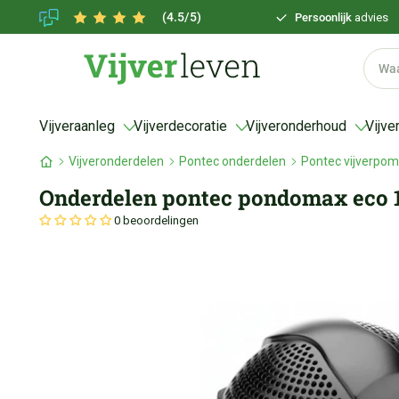
(4.5/5)
Persoonlijk
advies
Vijveraanleg
Vijverdecoratie
Vijveronderhoud
Vijve
Vijveronderdelen
Pontec onderdelen
Pontec vijverpo
Onderdelen pontec pondomax eco 
0 beoordelingen