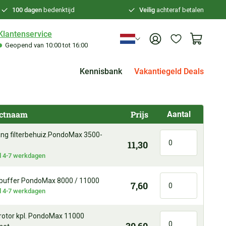
100 dagen
bedenktijd
Veilig
achteraf betalen
Klantenservice
Geopend van 10:00 tot 16:00
Kennisbank
Vakantiegeld Deals
ctnaam
Prijs
Aantal
ng filterbehuiz.PondoMax 3500-
11,30
jd 4-7 werkdagen
 buffer PondoMax 8000 / 11000
7,60
jd 4-7 werkdagen
 rotor kpl. PondoMax 11000