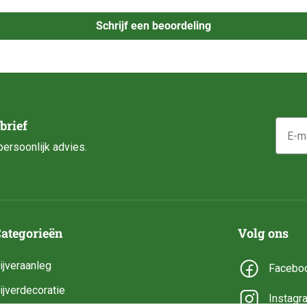
Schrijf een beoordeling
E-mail
brief
ersoonlijk advies.
ategorieën
Volg ons
ijveraanleg
Facebo
ijverdecoratie
Instagr