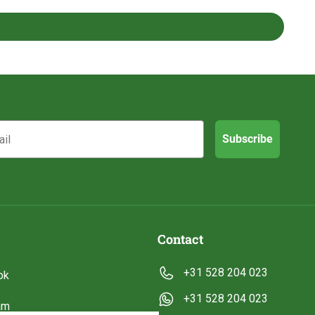
Subscribe
Contact
+31 528 204 023
ok
+31 528 204 023
am