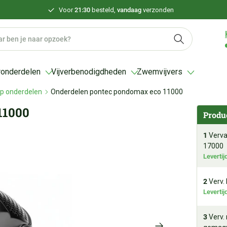
Voor
21:30
besteld,
vandaag
verzonden
ronderdelen
Vijverbenodigdheden
Zwemvijvers
mp onderdelen
Onderdelen pontec pondomax eco 11000
11000
Produ
1
Verva
17000
Leverti
2
Verv.
Leverti
3
Verv.