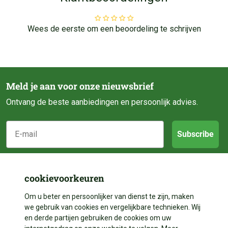
Wees de eerste om een beoordeling te schrijven
Meld je aan voor onze nieuwsbrief
Ontvang de beste aanbiedingen en persoonlijk advies.
E-mail
Subscribe
Klantenservice
cookievoorkeuren
Categorieën
Over ons
Om u beter en persoonlijker van dienst te zijn, maken
we gebruik van cookies en vergelijkbare technieken. Wij
Contact
en derde partijen gebruiken de cookies om uw
Volg ons
Vijveraanleg