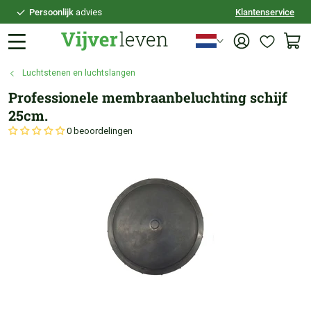
Persoonlijk
advies
Klantenservice
Voor
21:30
besteld,
vandaag
verzonden
100 dagen
bedenktijd
Luchtstenen en luchtslangen
Veilig
achteraf betalen
Professionele membraanbeluchting schijf
Persoonlijk
advies
25cm.
0 beoordelingen