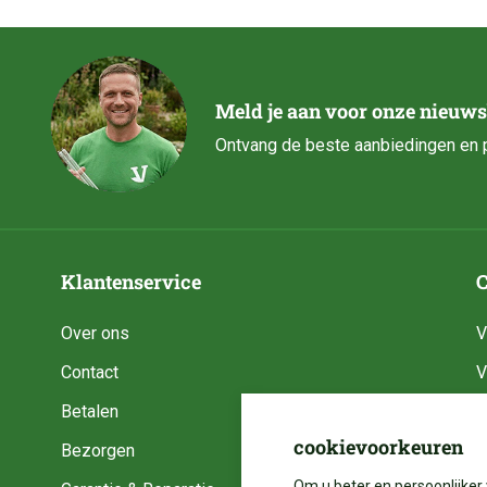
Meld je aan voor onze nieuws
Ontvang de beste aanbiedingen en p
Klantenservice
C
Over ons
V
Contact
V
Betalen
V
cookievoorkeuren
Bezorgen
V
Om u beter en persoonlijker 