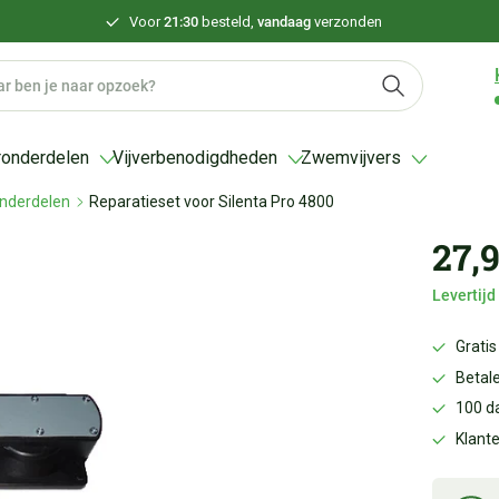
Voor
21:30
besteld,
vandaag
verzonden
ronderdelen
Vijverbenodigdheden
Zwemvijvers
nderdelen
Reparatieset voor Silenta Pro 4800
27,
Levertij
Gratis
Betale
100 d
Klant