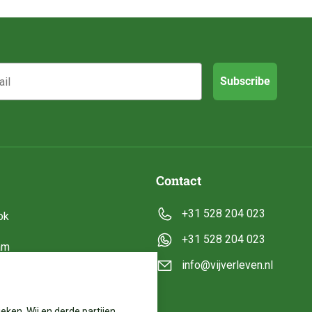
Subscribe
Contact
+31 528 204 023
ok
+31 528 204 023
am
info@vijverleven.nl
e
eken. Wij en derde partijen