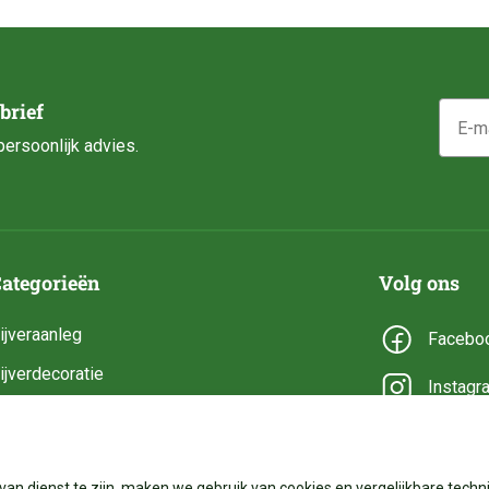
E-mail
brief
ersoonlijk advies.
ategorieën
Volg ons
ijveraanleg
Facebo
ijverdecoratie
Instagr
ijveronderhoud
YouTub
ijveronderdelen
van dienst te zijn, maken we gebruik van cookies en vergelijkbare techni