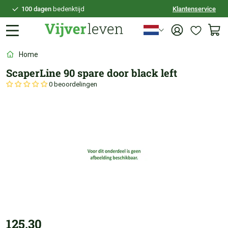
100 dagen
bedenktijd
Klantenservice
Veilig
achteraf betalen
Persoonlijk
advies
Home
ScaperLine 90 spare door black left
0 beoordelingen
125,30