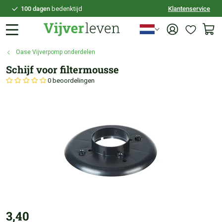
100 dagen
bedenktijd
Klantenservice
Veilig
achteraf betalen
Persoonlijk
advies
Oase Vijverpomp onderdelen
Schijf voor filtermousse
0 beoordelingen
3,40