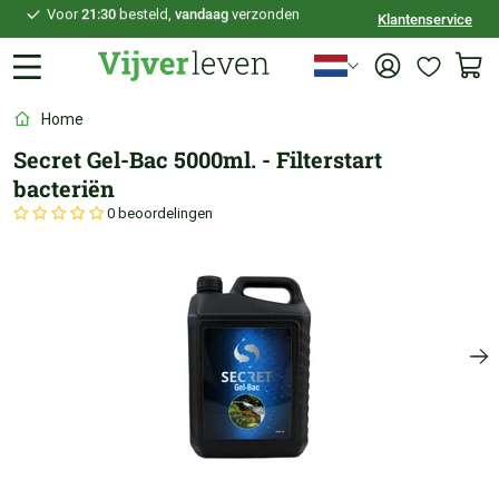
Voor
21:30
besteld,
vandaag
verzonden
Klantenservice
100 dagen
bedenktijd
Veilig
achteraf betalen
Persoonlijk
advies
Home
Secret Gel-Bac 5000ml. - Filterstart
bacteriën
0 beoordelingen