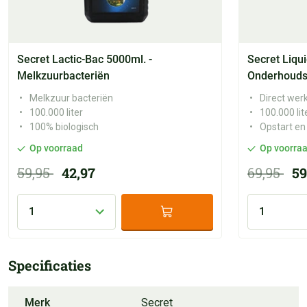
Secret Lactic-Bac 5000ml. -
Secret Liqu
Melkzuurbacteriën
Onderhouds
Melkzuur bacteriën
Direct wer
100.000 liter
100.000 lit
100% biologisch
Opstart e
Op voorraad
Op voorra
59,95
42,97
69,95
59
Specificaties
Merk
Secret