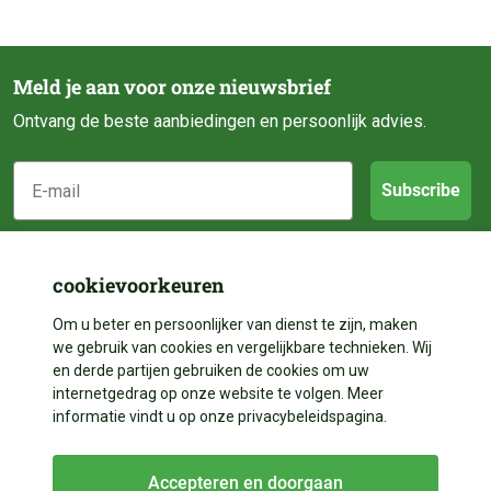
Meld je aan voor onze nieuwsbrief
Ontvang de beste aanbiedingen en persoonlijk advies.
E-mail
Subscribe
Klantenservice
cookievoorkeuren
Categorieën
Om u beter en persoonlijker van dienst te zijn, maken
Over ons
we gebruik van cookies en vergelijkbare technieken. Wij
Contact
en derde partijen gebruiken de cookies om uw
Volg ons
Vijveraanleg
internetgedrag op onze website te volgen. Meer
Betalen
informatie vindt u op onze privacybeleidspagina.
Vijverdecoratie
Contact
Facebook
Bezorgen
Vijveronderhoud
Accepteren en doorgaan
Instagram
+31 528 204 023