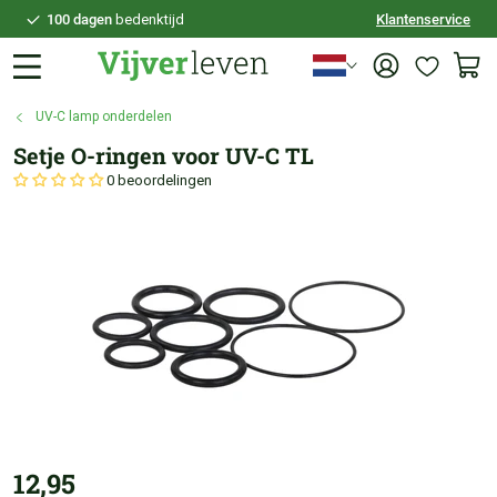
100 dagen
bedenktijd
Klantenservice
Veilig
achteraf betalen
Persoonlijk
advies
UV-C lamp onderdelen
Setje O-ringen voor UV-C TL
0 beoordelingen
12,95