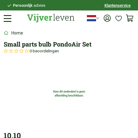
Persoonlijk
advies
Klantenservice
Voor
21:30
besteld,
vandaag
verzonden
100 dagen
bedenktijd
Home
Veilig
achteraf betalen
Small parts bulb PondoAir Set
Persoonlijk
advies
0 beoordelingen
10,10