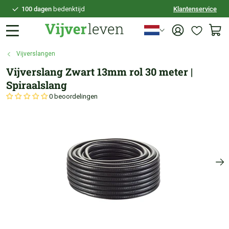
100 dagen
bedenktijd
Klantenservice
Veilig
achteraf betalen
Persoonlijk
advies
Vijverslangen
Vijverslang Zwart 13mm rol 30 meter |
Spiraalslang
0 beoordelingen