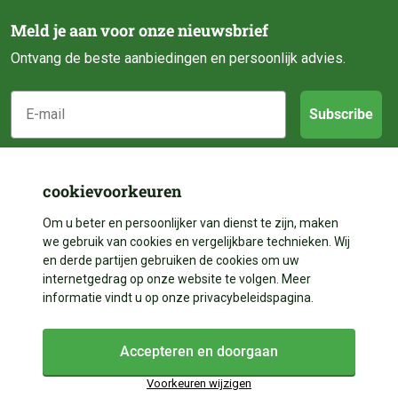
Meld je aan voor onze nieuwsbrief
Ontvang de beste aanbiedingen en persoonlijk advies.
E-mail
Subscribe
Klantenservice
cookievoorkeuren
Categorieën
Over ons
Om u beter en persoonlijker van dienst te zijn, maken
we gebruik van cookies en vergelijkbare technieken. Wij
Contact
en derde partijen gebruiken de cookies om uw
Volg ons
Vijveraanleg
internetgedrag op onze website te volgen. Meer
Betalen
informatie vindt u op onze privacybeleidspagina.
Vijverdecoratie
Contact
Facebook
Bezorgen
Vijveronderhoud
Accepteren en doorgaan
Instagram
+31 528 204 023
Garantie & Reparatie
Vijveronderdelen
Voorkeuren wijzigen
+31 528 204 023
In winkelwagen
YouTube