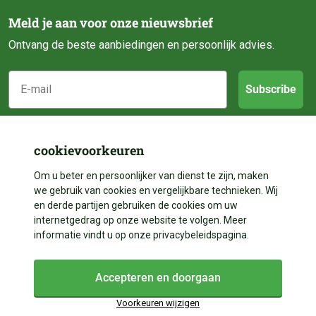
Meld je aan voor onze nieuwsbrief
Ontvang de beste aanbiedingen en persoonlijk advies.
E-mail
Subscribe
Klantenservice
cookievoorkeuren
Categorieën
Over ons
Om u beter en persoonlijker van dienst te zijn, maken
we gebruik van cookies en vergelijkbare technieken. Wij
Contact
en derde partijen gebruiken de cookies om uw
Volg ons
Vijveraanleg
internetgedrag op onze website te volgen. Meer
Betalen
informatie vindt u op onze privacybeleidspagina.
Vijverdecoratie
Contact
Facebook
Bezorgen
Vijveronderhoud
Accepteren en doorgaan
Instagram
+31 528 204 023
Garantie & Reparatie
Vijveronderdelen
Voorkeuren wijzigen
+31 528 204 023
YouTube