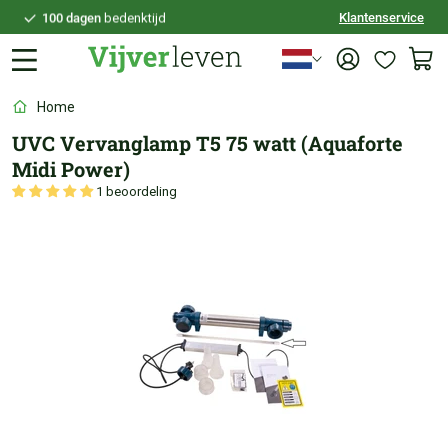
Klantenservice
100 dagen
bedenktijd
Veilig
achteraf betalen
Persoonlijk
advies
Home
UVC Vervanglamp T5 75 watt (Aquaforte
Midi Power)
1 beoordeling