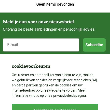
Geen items gevonden
Meld je aan voor onze nieuwsbrief
Ontvang de beste aanbiedingen en persoonlijk advies.
E-mail
Subscribe
Klantenservice
cookievoorkeuren
Categorieën
Over ons
Om u beter en persoonlijker van dienst te zijn, maken
we gebruik van cookies en vergelijkbare technieken. Wij
Contact
en derde partijen gebruiken de cookies om uw
Volg ons
Vijveraanleg
internetgedrag op onze website te volgen. Meer
Betalen
informatie vindt u op onze privacybeleidspagina.
Vijverdecoratie
Contact
Facebook
Bezorgen
Vijveronderhoud