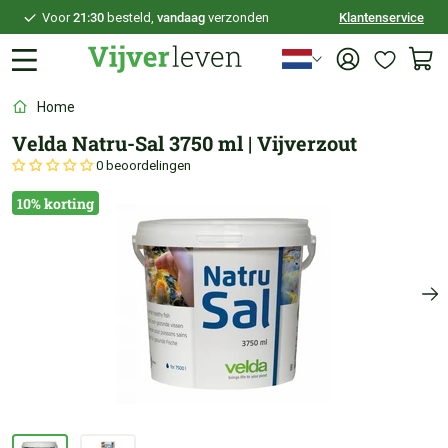
Voor
21:30
besteld,
vandaag
verzonden
Klantenservice
100 dagen
bedenktijd
Veilig
achteraf betalen
Home
Persoonlijk
advies
Velda Natru-Sal 3750 ml | Vijverzout
0 beoordelingen
10% korting