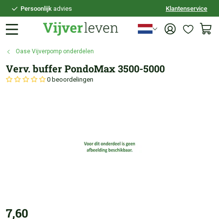
Persoonlijk
advies
Klantenservice
Voor
21:30
besteld,
vandaag
verzonden
100 dagen
bedenktijd
Oase Vijverpomp onderdelen
Veilig
achteraf betalen
Verv. buffer PondoMax 3500-5000
Persoonlijk
advies
0 beoordelingen
7,60