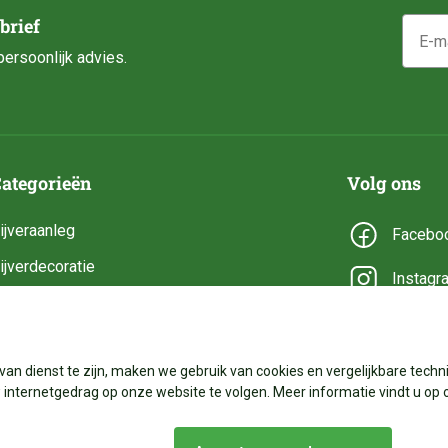
E-mail
brief
ersoonlijk advies.
ategorieën
Volg ons
ijveraanleg
Facebo
ijverdecoratie
Instagr
ijveronderhoud
YouTub
ijveronderdelen
van dienst te zijn, maken we gebruik van cookies en vergelijkbare techni
ijverbenodigdheden
internetgedrag op onze website te volgen. Meer informatie vindt u op 