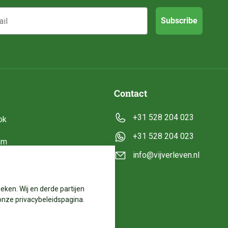
Subscribe
Contact
+31 528 204 023
ok
+31 528 204 023
am
info@vijverleven.nl
e
eken. Wij en derde partijen
onze privacybeleidspagina.