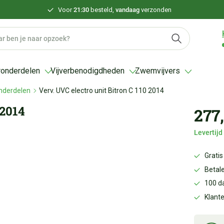
Voor
21:30
besteld,
vandaag
verzonden
ronderdelen
Vijverbenodigdheden
Zwemvijvers
nderdelen
Verv. UVC electro unit Bitron C 110 2014
 2014
277
Levertij
Gratis
Betale
100 d
Klant