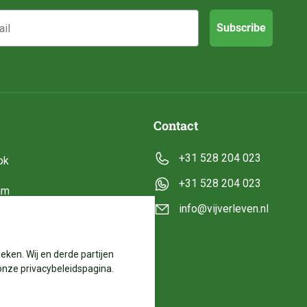
Subscribe
Contact
+31 528 204 023
ok
+31 528 204 023
am
info@vijverleven.nl
e
eken. Wij en derde partijen
onze privacybeleidspagina.