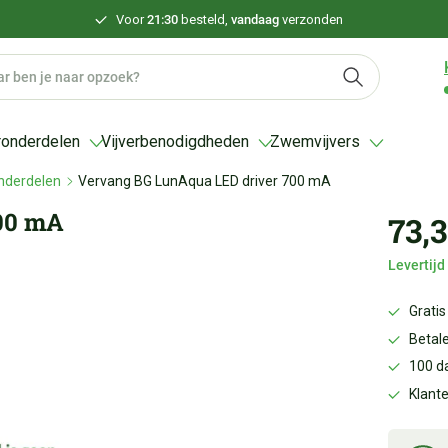
Voor
21:30
besteld,
vandaag
verzonden
ronderdelen
Vijverbenodigdheden
Zwemvijvers
nderdelen
Vervang BG LunAqua LED driver 700 mA
00 mA
73,
Levertij
Gratis
Betale
100 d
Klant