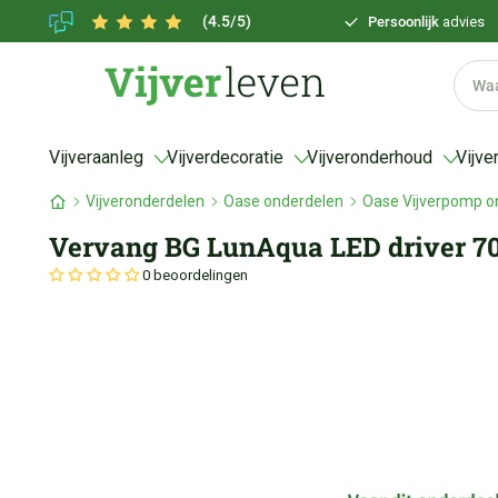
(4.5/5)
Persoonlijk
advies
Vijveraanleg
Vijverdecoratie
Vijveronderhoud
Vijve
Vijveronderdelen
Oase onderdelen
Oase Vijverpomp o
Vervang BG LunAqua LED driver 7
0 beoordelingen