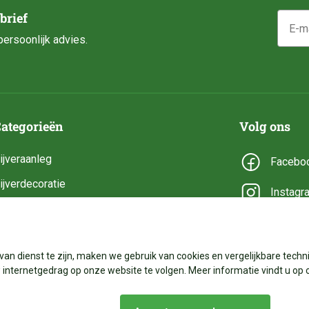
E-mail
brief
ersoonlijk advies.
ategorieën
Volg ons
ijveraanleg
Facebo
ijverdecoratie
Instagr
ijveronderhoud
YouTub
ijveronderdelen
van dienst te zijn, maken we gebruik van cookies en vergelijkbare techni
ijverbenodigdheden
internetgedrag op onze website te volgen. Meer informatie vindt u op 