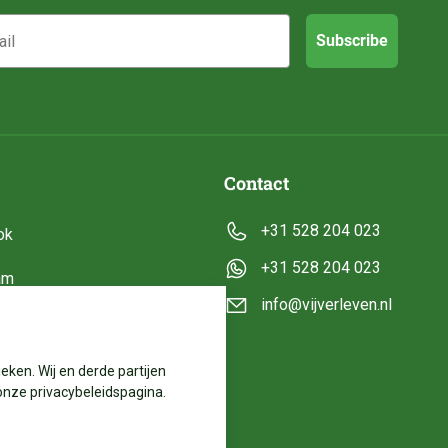
Subscribe
Contact
+31 528 204 023
ok
+31 528 204 023
am
info@vijverleven.nl
e
eken. Wij en derde partijen
onze privacybeleidspagina.