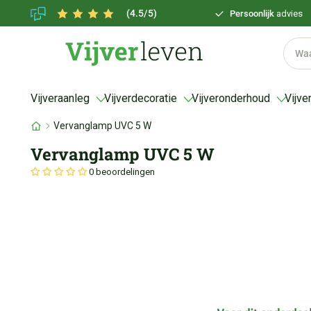
(4.5/5)
Persoonlijk
advies
Vijveraanleg
Vijverdecoratie
Vijveronderhoud
Vijve
Vervanglamp UVC 5 W
Vervanglamp UVC 5 W
0 beoordelingen