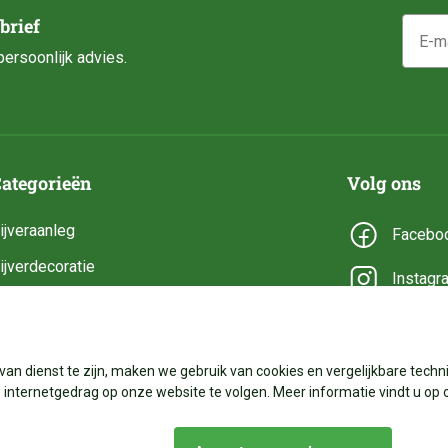
E-mail
brief
ersoonlijk advies.
ategorieën
Volg ons
ijveraanleg
Facebo
ijverdecoratie
Instagr
ijveronderhoud
YouTub
ijveronderdelen
van dienst te zijn, maken we gebruik van cookies en vergelijkbare techni
ijverbenodigdheden
internetgedrag op onze website te volgen. Meer informatie vindt u op 