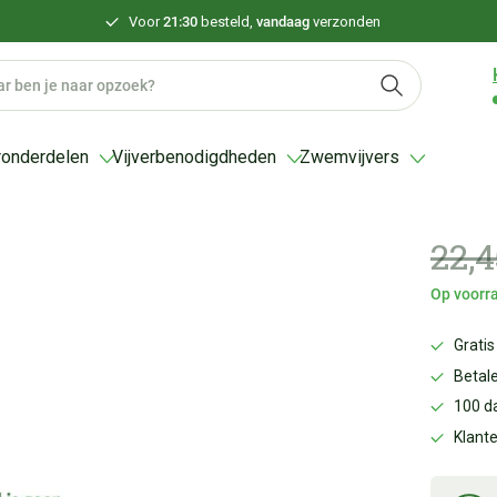
Voor
21:30
besteld,
vandaag
verzonden
ronderdelen
Vijverbenodigdheden
Zwemvijvers
22,
Op voorra
Gratis
Betale
100 d
Klant